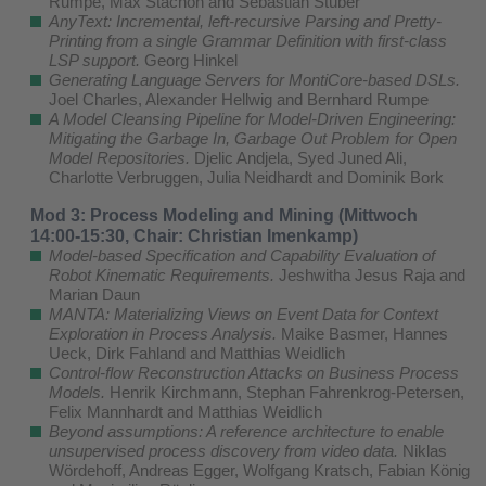
Rumpe, Max Stachon and Sebastian Stüber
AnyText: Incremental, left-recursive Parsing and Pretty-
Printing from a single Grammar Definition with first-class
LSP support.
Georg Hinkel
Generating Language Servers for MontiCore-based DSLs.
Joel Charles, Alexander Hellwig and Bernhard Rumpe
A Model Cleansing Pipeline for Model-Driven Engineering:
Mitigating the Garbage In, Garbage Out Problem for Open
Model Repositories.
Djelic Andjela, Syed Juned Ali,
Charlotte Verbruggen, Julia Neidhardt and Dominik Bork
Mod 3: Process Modeling and Mining (Mittwoch
14:00-15:30, Chair: Christian Imenkamp)
Model-based Specification and Capability Evaluation of
Robot Kinematic Requirements.
Jeshwitha Jesus Raja and
Marian Daun
MANTA: Materializing Views on Event Data for Context
Exploration in Process Analysis.
Maike Basmer, Hannes
Ueck, Dirk Fahland and Matthias Weidlich
Control-flow Reconstruction Attacks on Business Process
Models.
Henrik Kirchmann, Stephan Fahrenkrog-Petersen,
Felix Mannhardt and Matthias Weidlich
Beyond assumptions: A reference architecture to enable
unsupervised process discovery from video data.
Niklas
Wördehoff, Andreas Egger, Wolfgang Kratsch, Fabian König