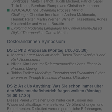
Spritzguss.
Malte Heithoff, Judith Michael, Patrick Sapel,
Thilo Köbel, Bernhard Rumpe and Christian Hopmann
AVOCADO: The Streaming Process Mining
Challenge.
Christian Imenkamp, Andrea Maldonado,
Hendrik Reiter, Martin Werner, Wilhelm Hasselbring, Agnes
Koschmider and Andrea Burattin
Exploring Modelling Languages for Conversation-Based
Digital Therapeutics.
Carola Martin
Doktorand:innen-Symposium
DS 1: PhD Proposals (Montag 14:00-15:30)
Morten Harter:
Modular Model-Based Threat Analysis and
Risk Assessment
Niklas-Kim Laerum:
Referenzmodellbasiertes Financial
Process Mining
Tobias Pfaller:
Modelling, Executing and Evaluating Cyber
Exervises through Business Process Utilisation
DS 2: Ask Us Anything: Was Sie schon immer über
den Wissenschaftsbetrieb fragen wollten (Montag
16:00-17:30)
Dieses Panel wirft einen Blick hinter die Kulissen des
Wissenschaftsalltags – jenseits von Veröffentlichungen und
Experimenten. Diskutiert werden persönliche Erfahrungen,