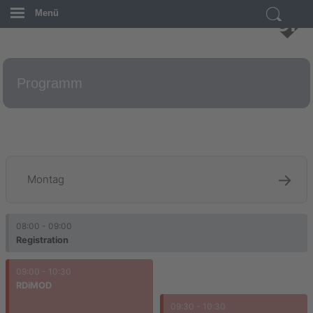
Menü
Programm
g
→
Montag
08:00 - 09:00
Registration
09:00 - 10:30
RDiMOD
09:30 - 10:30