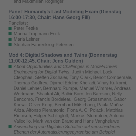
and Maximilian Röglinger
Panel: Humanity’s Last Modeling Exam (Dienstag
16:00-17:30, Chair: Hans-Georg Fill)
Panelists:
Peter Fettke
Marina Tropmann-Frick
Maria Leitner
Stephan Fahrenkrog-Petersen
Mod 4: Digital Shadows and Twins (Donnerstag
11:00-12:45, Chair: Jens Gulden)
About Opportunities and Challenges in Model-Driven
Engineering for Digital Twins.
Judith Michael, Loek
Cleophas, Steffen Zschaler, Tony Clark, Benoit Combemale,
Thomas Godfrey, Djamel Eddine Khelladi, Vinay Kulkarni,
Daniel Lehner, Bernhard Rumpe, Manuel Wimmer, Andreas
Wortmann, Shaukat Ali, Balbir Barn, Ion Barosan, Nelly
Bencomo, Francis Bordeleau, Georg Grossmann, Gabor
Karsai, Oliver Kopp, Bernhard Mitschang, Paula Muñoz
Ariza, Alfonso Pierantonio, Fiona A. C. Polack, Matthias
Riebisch, Holger Schlingloff, Markus Stumptner, Antonio
Vallecillo, Mark van den Brand and Hans Vangheluwe
Anwendung von Digitalen Schatten auf verschiedenen
Ebenen der Automatisierungspyramide am Beispiel